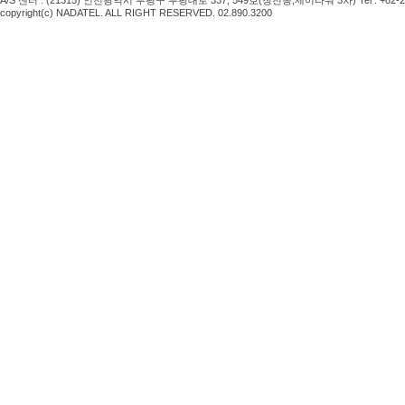
A/S
센터
: (21315)
인천광역시 부평구 부평대로
337, 549
호
(
청천동
,
제이타워
3
차
) Tel : +82
copyright(c) NADATEL. ALL RIGHT RESERVED. 02.890.3200