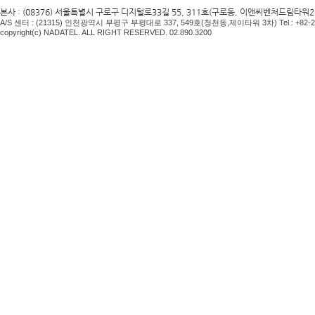
본사 : (08376) 서울특별시 구로구 디지털로33길 55, 311호(구로동, 이앤씨벤처드림타워2차) Te
A/S
센터
: (21315)
인천광역시 부평구 부평대로
337, 549
호
(
청천동
,
제이타워
3
차
) Tel : +82
copyright(c) NADATEL. ALL RIGHT RESERVED. 02.890.3200